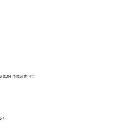
6-0104 茨城県古河市
ル可