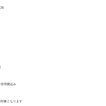
電池
円
林管理費込み
加対象となります