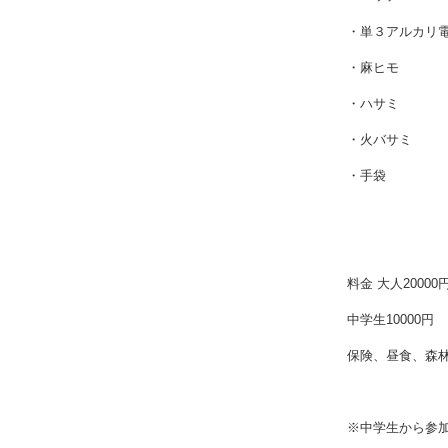
・単３アルカリ
・麻ヒモ
・ハサミ
・火バサミ
・手袋
料金 大人20000
中学生10000円
保険、昼食、森
※中学生から参